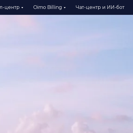
л-центр
Oimo Billing
Чат-центр и ИИ-бот